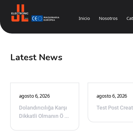
Inicio
Nosotros
Ca
JL
Electronic
Latest News
agosto 6, 2026
agosto 6, 2026
Dolandırıcılığa Karşı
Test Post Crea
Dikkatli Olmanın Ö ...