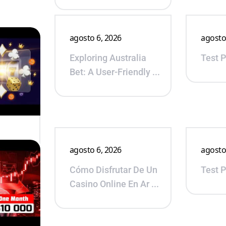
agosto 6, 2026
agosto
Exploring Australia
Test 
Bet: A User-Friendly ...
agosto 6, 2026
agosto
anted
Cómo Disfrutar De Un
Test 
lcome
Casino Online En Ar ...