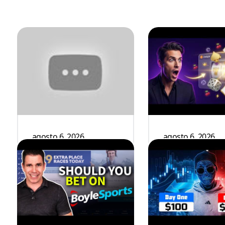
agosto 6, 2026
agosto 6, 2026
How To Watch Free
Overview Of W
OnlyFans Videos: A Pr
Win CasinoWe
...
Bon ...