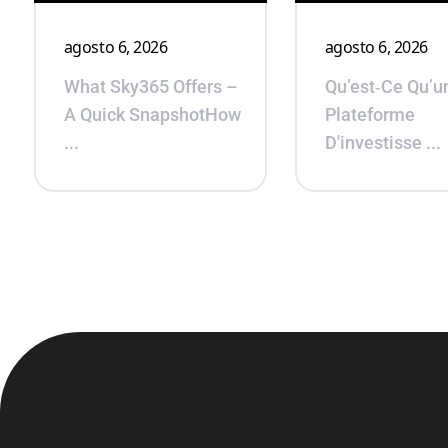
agosto 6, 2026
agosto 6, 2026
What Sky365 Offers –
Qu’est‑ce Qu’u
A Quick SnapshotHow
Plateforme
...
D'investisse ...