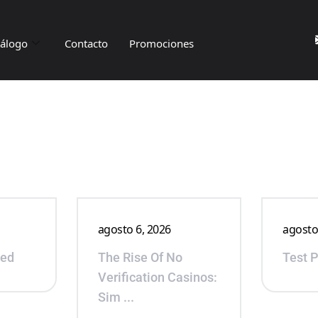
tálogo
Contacto
Promociones
agosto 6, 2026
agosto
ted
The Rise Of No
Test 
Verification Casinos:
Sim ...