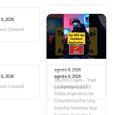
 6, 2026
Post Created
agosto 6, 2026
 6, 2026
agosto 6, 2026
Sky365 Login – Your
Post Created
La Navegación En
Complete Guide ...
Stake Argentina Se
Caracteriza Por Una
Interfaz Intuitiva Que