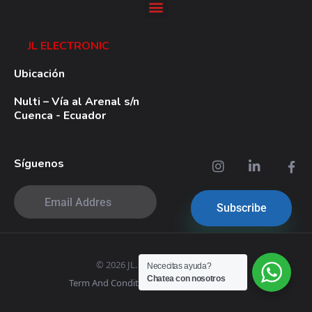
JL ELECTRONIC
Ubicación
Nulti – Vía al Arenal s/n
Cuenca - Ecuador
Síguenos
© 2026 JL. All rights reserved.
Nececitas ayuda?
Chatea con nosotros
Term And Conditions
|
Privacy Policy