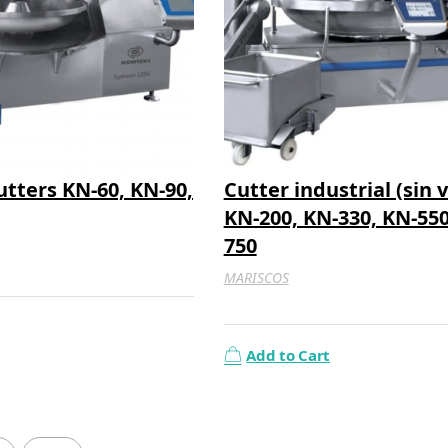
utters KN-60, KN-90,
Cutter industrial (sin v
KN-200, KN-330, KN-550
750
MARISCOS
Add to Cart