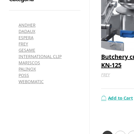
ANDHER
DADAUX
ESPERA
FREY
GESAME
Butchery c
INTERNATIONAL CLIP
MARISCOS
KN-125
PALINOX
FREY
POSS
WEBOMATIC
Add to Cart