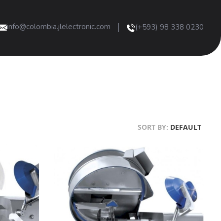
info@colombia.jlelectronic.com
(+593) 98 338 0230
SORT BY:
DEFAULT