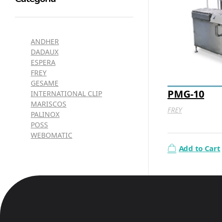
ANDHER
DADAUX
ESPERA
FREY
GESAME
PMG-10
INTERNATIONAL CLIP
MARISCOS
FREY
PALINOX
POSS
WEBOMATIC
Add to Cart