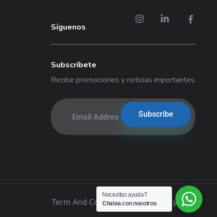
Síguenos
Subscríbete
Recibe promociones y noticias importantes
Nececitas ayuda?
Term And Conditions
|
Privacy Policy
Chatea con nosotros