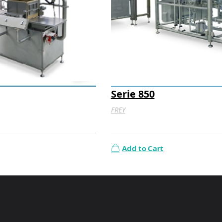
Serie 850
FREY
Add to Cart