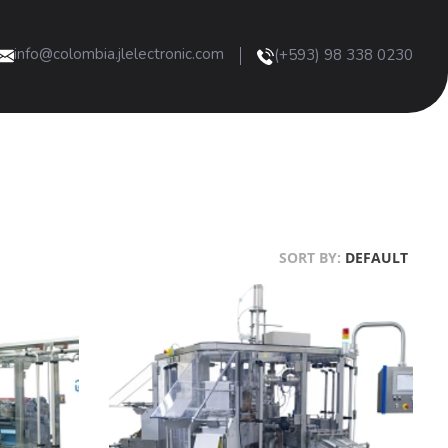
info@colombia.jlelectronic.com
(+593) 98 338 0230
SORT BY:
DEFAULT