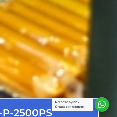
Nececitas ayuda?
Chatea con nosotros
-P-2500PS