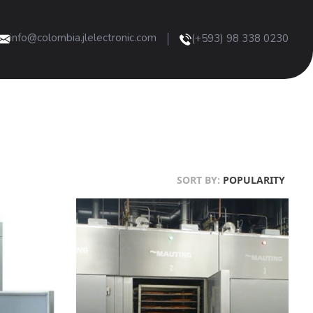
info@colombia.jlelectronic.com
(+593) 98 338 0230
SORT BY:
POPULARITY